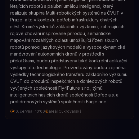
létajících robotů s palubní umělou inteligencí, který
realizuje skupina Multi-robotických systémů na ČVUT v
Praze, a to v kontextu potřeb infrastruktury chytrých
měst. Kromě výsledků základního výzkumu, zahrnujících
rojové chování inspirované přírodou, sémantické
mapování rozsáhlých oblastí umožňující řízení skupin
robotů pomocí jazykových modelů a vysoce dynamické
manévrování autonomních dronů v prostředí s
překážkami, budou představeny také konkrétní aplikační
výstupy této technologie. Prezentovány budou zejména
výsledky technologického transferu základního výzkumu
ČVUT do produktů inspekčních a dohledových robotů
vyvíjených společností Fly4Future s.r.o., týmů
inteligentních hasicích dronů společnosti Dofec a.s. a
protidronových systémů společnosti Eagle.one.
10. června
·
10:00
areál Cukrovarská