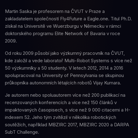
Martin Saska je profesorem na ČVUT v Praze a
zakladatelem společností Fly4Future a Eagle.one. Titul Ph.D.
získal na Universitě ve Wuerzburgu v Německu v rámci
doktorského programu Elite Network of Bavaria v roce
2009.
Od roku 2009 působí jako výzkumný pracovník na ČVUT,
kde založil a vede laboratoř Multi-Robot Systems s více než
50 výzkumníky a 50 studenty. V letech 2012, 2014 a 2016
spolupracoval na University of Pennsylvania se skupinou
průkopníka autonomních létajících robotů Vijay Kumara.
Je autorem nebo spoluautorem více než 200 publikací na
recenzovaných konferencích a více než 150 článků v
impaktovaných časopisech, s více než 9 000 citacemi a H-
indexem 52. Jeho tým zvítězil v několika robotických
soutěžích, například MBZIRC 2017, MBZIRC 2020 a DARPA
SubT Challenge.