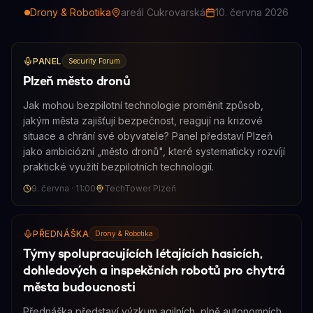
Drony & Robotika
areál Cukrovarská
10. června 2026
PANEL
Security Forum
Plzeň město dronů
Jak mohou bezpilotní technologie proměnit způsob,
jakým města zajišťují bezpečnost, reagují na krizové
situace a chrání své obyvatele? Panel představí Plzeň
jako ambiciózní „město dronů", které systematicky rozvíjí
praktické využití bezpilotních technologií.
9. června
·
11:00
TechTower Plzeň
PŘEDNÁŠKA
Drony & Robotika
Týmy spolupracujících létajících hasicích,
dohledových a inspekčních robotů pro chytrá
města budoucnosti
Přednáška představí výzkum agilních, plně autonomních