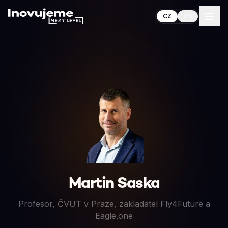
CZ
EN
Martin Saska
Profesor, ČVUT v Praze, zakladatel Fly4Future a
Eagle.one